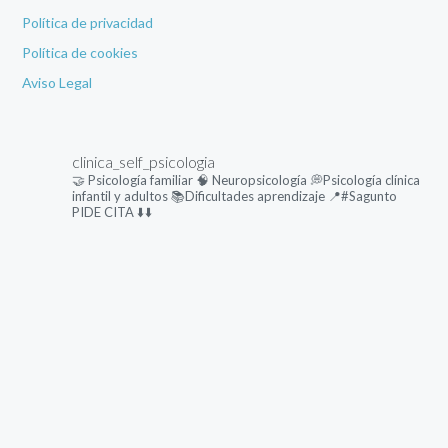
Política de privacidad
Política de cookies
Aviso Legal
clinica_self_psicologia
🤝 Psicología familiar
🧠 Neuropsicología
💭Psicología clínica
infantil y adultos
📚Dificultades aprendizaje
📍#Sagunto
PIDE CITA ⬇️⬇️