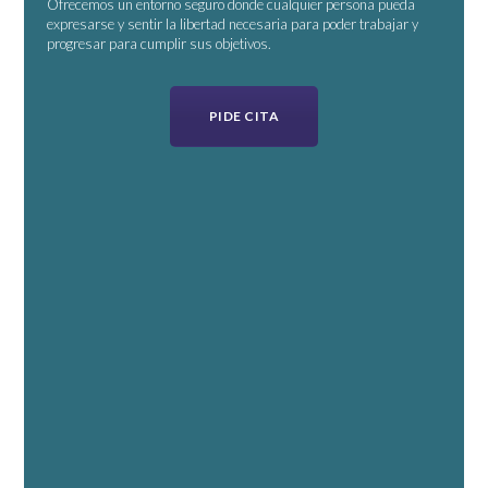
Ofrecemos un entorno seguro donde cualquier persona pueda
expresarse y sentir la libertad necesaria para poder trabajar y
progresar para cumplir sus objetivos.
PIDE CITA