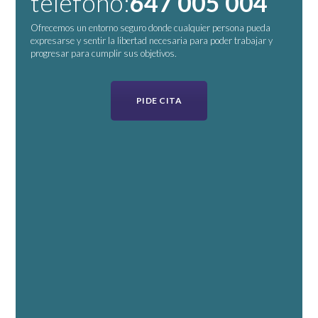
teléfono:
647 005 004
Ofrecemos un entorno seguro donde cualquier persona pueda
expresarse y sentir la libertad necesaria para poder trabajar y
progresar para cumplir sus objetivos.
PIDE CITA