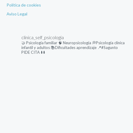
Política de cookies
Aviso Legal
clinica_self_psicologia
🤝 Psicología familiar
🧠 Neuropsicología
💭Psicología clínica
infantil y adultos
📚Dificultades aprendizaje
📍#Sagunto
PIDE CITA ⬇️⬇️