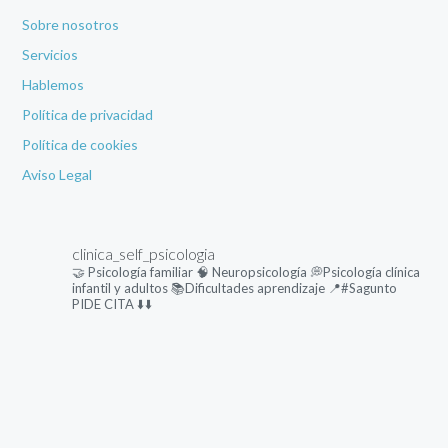
Sobre nosotros
Servicios
Hablemos
Política de privacidad
Política de cookies
Aviso Legal
clinica_self_psicologia
🤝 Psicología familiar
🧠 Neuropsicología
💭Psicología clínica
infantil y adultos
📚Dificultades aprendizaje
📍#Sagunto
PIDE CITA ⬇️⬇️